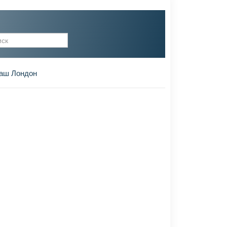
рма поиска
аш Лондон