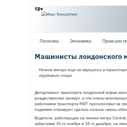
Главное меню
Политика
Экономика
Происшеств
Вы здесь
Машинисты лондонского м
Ночное метро еще не вернулось в транспор
трудового спора.
Департамент транспорта лондонской мэрии анон
рождественских каникул, и эти планы всколыхн
работников транспорта RMT проголосовал за пров
подземки планирует сделать ночные смены обяз
Водители, работающие на линиях метро Central, Ju
забастовки 26-го ноября и 18-го декабря; на лин