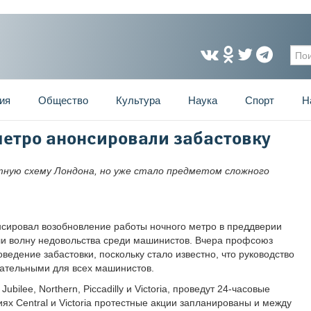
Фо
ия
Общество
Культура
Наука
Спорт
Н
етро анонсировали забастовку
тную схему Лондона, но уже стало предметом сложного
сировал возобновление работы ночного метро в преддверии
ули волну недовольства среди машинистов. Вчера профсоюз
едение забастовки, поскольку стало известно, что руководство
ательными для всех машинистов.
bilee, Northern, Piccadilly и Victoria, проведут 24-часовые
иях Central и Victoria протестные акции запланированы и между