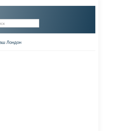
рма поиска
аш Лондон