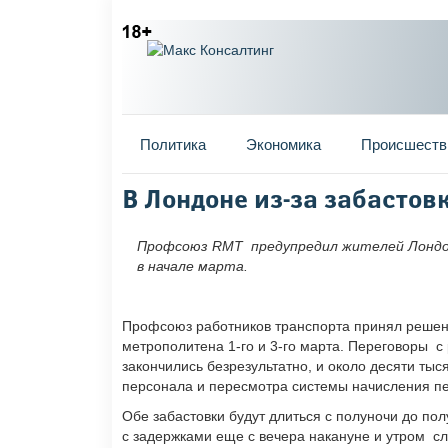
Главное меню
Политика
Экономика
Происшеств
Вы здесь
В Лондоне из-за забастовк
Профсоюз RMT предупредил жителей Лондон
в начале марта.
Профсоюз работников транспорта принял решени
метрополитена 1-го и 3-го марта. Переговоры с
закончились безрезультатно, и около десяти ты
персонала и пересмотра системы начисления пе
Обе забастовки будут длиться с полуночи до по
с задержками еще с вечера накануне и утром 