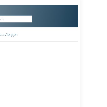
рма поиска
аш Лондон