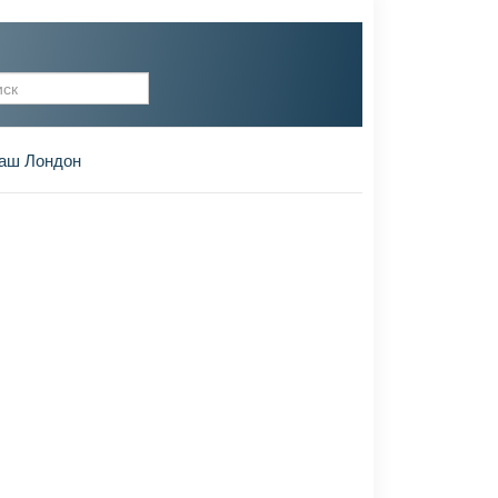
рма поиска
аш Лондон