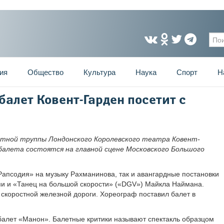
Фо
ия
Общество
Культура
Наука
Спорт
Н
алет Ковент-Гарден посетит с
етной труппы Лондонского Королевского театра Ковент-
балета состоятся на главной сцене Московского Большого
«Рапсодия» на музыку Рахманинова, так и авангардные постановки
ми и «Танец на большой скорости» («DGV») Майкла Наймана.
скоростной железной дороги. Хореограф поставил балет в
балет «Манон». Балетные критики называют спектакль образцом