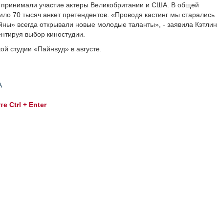
» принимали участие актеры Великобритании и США. В общей
ло 70 тысяч анкет претендентов. «Проводя кастинг мы старались
йны» всегда открывали новые молодые таланты», - заявила Кэтлин
ентируя выбор киностудии.
ой студии «Пайнвуд» в августе.
А
 Ctrl + Enter