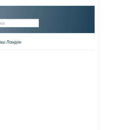
рма поиска
аш Лондон