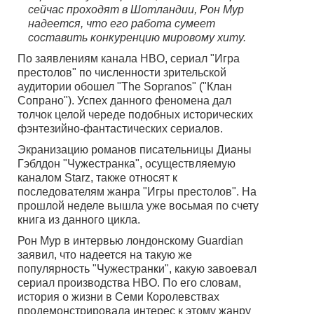
сейчас проходят в Шотландии, Рон Мур
надеется, что его работа сумеет
составить конкуренцию мировому хиту.
По заявлениям канала HBO, сериал "Игра
престолов" по численности зрительской
аудитории обошел "The Sopranos" ("Клан
Сопрано"). Успех данного феномена дал
толчок целой череде подобных исторических
фэнтезийно-фантастических сериалов.
Экранизацию романов писательницы Дианы
Гэблдон "Чужестранка", осуществляемую
каналом Starz, также относят к
последователям жанра "Игры престолов". На
прошлой неделе вышла уже восьмая по счету
книга из данного цикла.
Рон Мур в интервью лондонскому Guardian
заявил, что надеется на такую же
популярность "Чужестранки", какую завоевал
сериал производства HBO. По его словам,
история о жизни в Семи Королевствах
продемонстрировала интерес к этому жанру