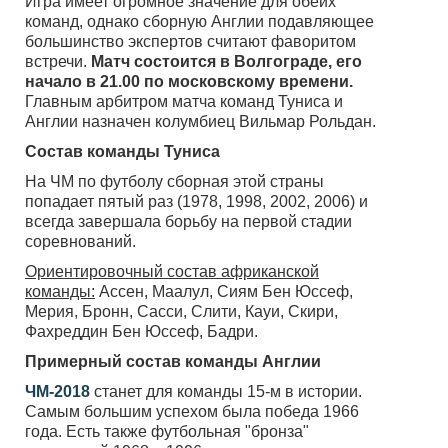
Игра имеет огромное значение для обеих
команд, однако сборную Англии подавляющее
большинство экспертов считают фаворитом
встречи.
Матч состоится в Волгограде, его
начало в 21.00 по московскому времени.
Главным арбитром матча команд Туниса и
Англии назначен колумбиец Вильмар Рольдан.
Состав команды Туниса
На ЧМ по футболу сборная этой страны
попадает пятый раз (1978, 1998, 2002, 2006) и
всегда завершала борьбу на первой стадии
соревнований.
Ориентировочный состав африканской
команды:
Ассен, Маалул, Сиям Бен Юссеф,
Мерия, Бронн, Сасси, Слити, Кауи, Скири,
Фахреддин Бен Юссеф, Бадри.
Примерный состав команды Англии
ЧМ-2018
станет для команды 15-м в истории.
Самым большим успехом была победа 1966
года. Есть также футбольная "бронза"