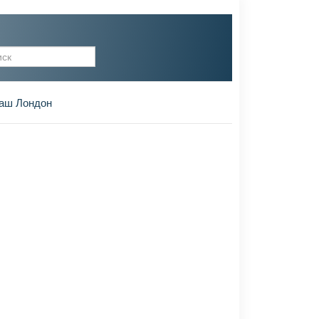
рма поиска
аш Лондон