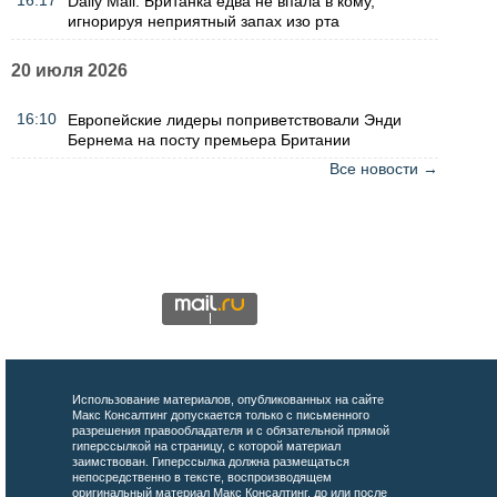
16:17
Daily Mail: Британка едва не впала в кому,
игнорируя неприятный запах изо рта
20 июля 2026
16:10
Европейские лидеры поприветствовали Энди
Бернема на посту премьера Британии
Все новости →
Использование материалов, опубликованных на сайте
Макс Консалтинг допускается только с письменного
разрешения правообладателя и с обязательной прямой
гиперссылкой на страницу, с которой материал
заимствован. Гиперссылка должна размещаться
непосредственно в тексте, воспроизводящем
оригинальный материал Макс Консалтинг, до или после