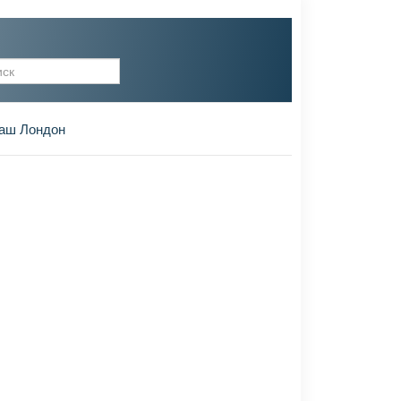
рма поиска
аш Лондон