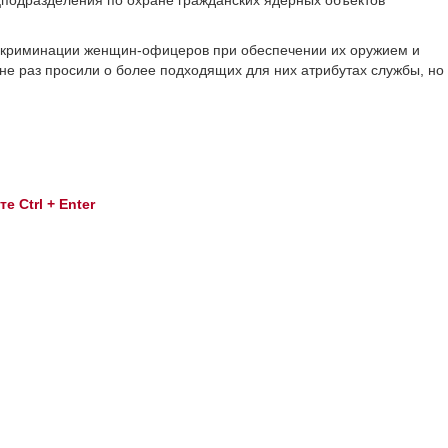
одразделения по охране гражданских ядерных объектов
искриминации женщин-офицеров при обеспечении их оружием и
не раз просили о более подходящих для них атрибутах службы, но
 Ctrl + Enter