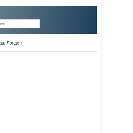
рма поиска
аш Лондон