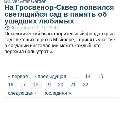
На Гросвенор-Сквер появился
светящийся сад в память об
ушедших любимых
30 ноября 2019, 23:47
Онкологический благотворительный фонд открыл
сад светящихся роз в Мэйфере, - принять участие
в создании инсталляции может каждый, кто
пережил боль утраты.
Страницы
« первая
‹ предыдущая
…
14
15
16
17
18
19
20
21
22
…
следующая ›
последняя »