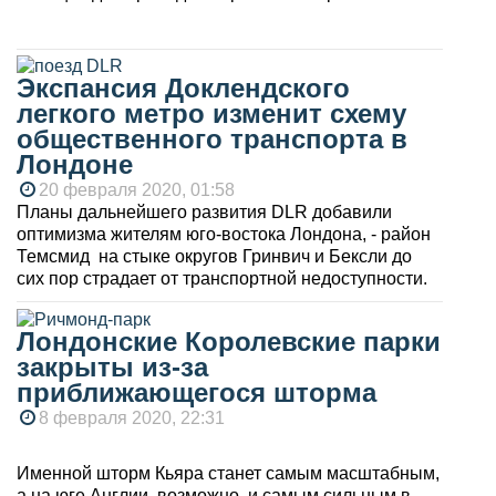
Экспансия Доклендского
легкого метро изменит схему
общественного транспорта в
Лондоне
20 февраля 2020, 01:58
Планы дальнейшего развития DLR добавили
оптимизма жителям юго-востока Лондона, - район
Темсмид на стыке округов Гринвич и Бексли до
сих пор страдает от транспортной недоступности.
Лондонские Королевские парки
закрыты из-за
приближающегося шторма
8 февраля 2020, 22:31
Именной шторм Кьяра станет самым масштабным,
а на юге Англии, возможно, и самым сильным в