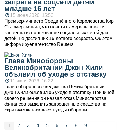
запрета на соцсети детям
младше 16 лет
15 июня 2026, 15:53
Премьер-министр Соединённого Королевства Кир
Стармер заявил, что власти намерены ввести
запрет на использование социальных сетей для
детей, не достигших 16-летнего возраста. Об этом
информирует агентство Reuters.
Глава Минобороны
Великобритании Джон Хили
объявил об уходе в отставку
11 июня 2026, 16:22
Глава оборонного ведомства Великобритании
Джон Хили объявил об уходе в отставку. Причиной
своего решения он назвал отказ Министерства
финансов выделить запрошенные средства на
«критически важные» нужды обороны.
Страницы
1
2
3
4
5
6
7
8
9
…