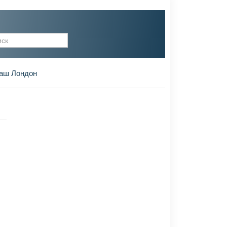
рма поиска
аш Лондон