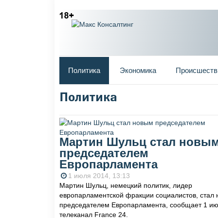
Главное меню
Политика
Экономика
Происшеств
Политика
Вы здесь
Мартин Шульц стал новы
председателем
Европарламента
1 июля 2014, 13:13
Мартин Шульц, немецкий политик, лидер
европарламентской фракции социалистов, стал
председателем Европарламента, сообщает 1 и
телеканал France 24.