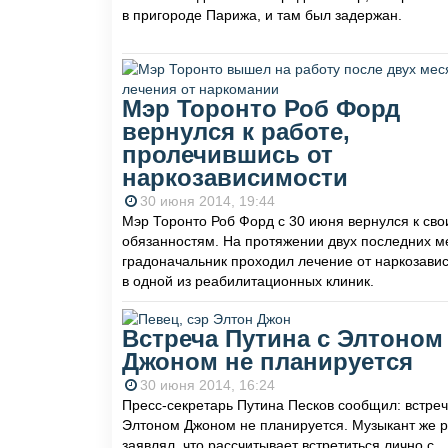
в пригороде Парижа, и там был задержан.
Мэр Торонто Роб Форд
вернулся к работе,
пролечившись от
наркозависимости
30 июня 2014, 19:44
Мэр Торонто Роб Форд с 30 июня вернулся к св
обязанностям. На протяжении двух последних м
градоначальник проходил лечение от наркозави
в одной из реабилитационных клиник.
Встреча Путина с Элтоном
Джоном не планируется
30 июня 2014, 16:24
Пресс-секретарь Путина Песков сообщил: встреч
Элтоном Джоном не планируется. Музыкант же 
заявлял, что рассчитывает встретиться лично с