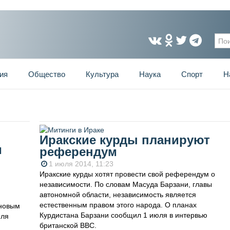
Фо
ия
Общество
Культура
Наука
Спорт
Н
Иракские курды планируют
м
референдум
1 июля 2014, 11:23
Иракские курды хотят провести свой референдум о
независимости. По словам Масуда Барзани, главы
автономной области, независимость является
естественным правом этого народа. О планах
 новым
Курдистана Барзани сообщил 1 июля в интервью
юля
британской BBC.