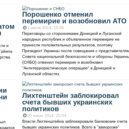
Порошенко отменил
перемирие и возобновил АТО
атом
1 июля 2014, 10:06
ы
Переговоры со сторонниками Донецкой и Луганской
народных республик и объявленное перемирие не
принесли положительных результатов, поэтому
сти и
Президент Украины после совещания с представителя
Тайипа
Совета национальной безопасности и обороны Украин
рства.
(СНБО) отменил перемирие и возобновил
"Антитеррористическую операцию" в Донецкой и
Луганской областях.
ии
Лихтенштейн заблокировал
чи
счета бывших украинских
политиков
30 июня 2014, 20:04
Власти Лихтенштейна заблокировали банковские счета
был
бывших украинских политиков. Всего в "заморозке"
аходится