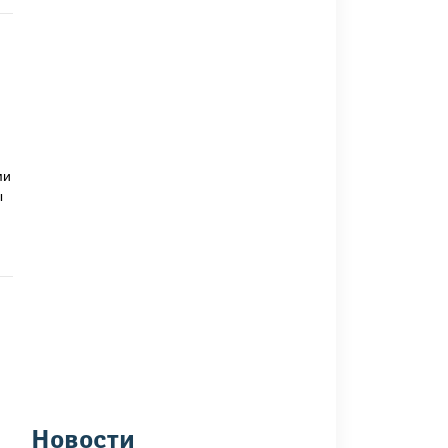
ми
ы
Новости