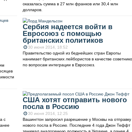
оказалась сумма в 27 млн франков или 30,4 млн
долларов.
Сербия надеется войти в
Евросоюз с помощью
британских политиков
30 июня 2014, 18:52
Правительство одной из беднейших стран Европы
нанимает британских лейбористов в качестве советник
по вопросам интеграции в Евросоюз.
оим
есяцев
симости
США хотят отправить нового
посла в Россию
30 июня 2014, 12:25
а с
Вашингтон запросил разрешение у Москвы на отправку
ранее
нового посла в Россию. Последние 4 года Джон Теффт
занимал аналогичную должность в Украине, а ранее 4