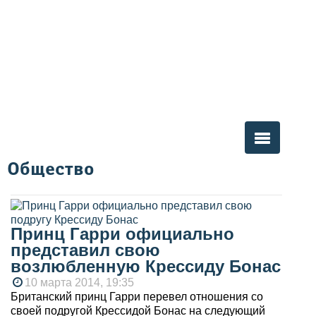
Общество
Вы здесь
Принц Гарри официально
представил свою
возлюбленную Крессиду Бонас
10 марта 2014, 19:35
Британский принц Гарри перевел отношения со
своей подругой Крессидой Бонас на следующий