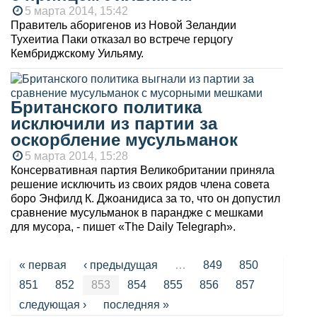
5 марта 2014, 15:42
Правитель аборигенов из Новой Зеландии
Тухеитиа Паки отказал во встрече герцогу
Кембриджскому Уильяму.
Британского политика
исключили из партии за
оскорбление мусульманок
5 марта 2014, 15:28
Консервативная партия Великобритании приняла
решение исключить из своих рядов члена совета
боро Энфилд К. Джоанидиса за то, что он допустил
сравнение мусульманок в парандже с мешками
для мусора, - пишет «The Daily Telegraph».
Страницы
« первая
‹ предыдущая
…
849
850
851
852
853
854
855
856
857
следующая ›
последняя »