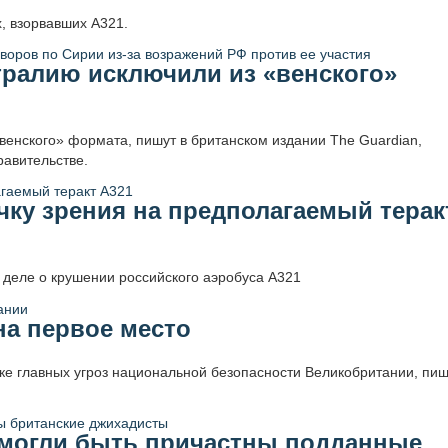
, взорвавших А321.
тралию исключили из «венского»
енского» формата, пишут в британском издании The Guardian,
равительстве.
ку зрения на предполагаемый терак
 деле о крушении российского аэробуса А321
на первое место
ке главных угроз национальной безопасности Великобритании, пи
 могли быть причастны подданные