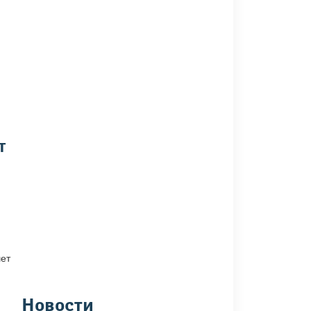
т
шет
Новости