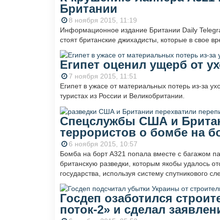
Британии
8 ноября 2015, 11:19
Информационное издание Британии Daily Telegr
стоят британские джихадисты, которые в свое в
Египет оценил ущерб от у
7 ноября 2015, 11:51
Египет в ужасе от материальных потерь из-за ух
туристах из России и Великобритании.
Спецслужбы США и Британ
террористов о бомбе на б
6 ноября 2015, 10:57
Бомба на борт А321 попала вместе с багажом п
британскую разведки, которым якобы удалось о
государства, используя систему спутникового сл
Госдеп озаботился строи
поток-2» и сделал заявлен