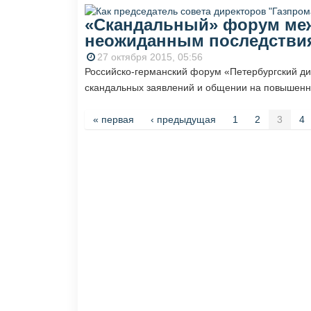
«Скандальный» форум меж
неожиданным последстви
27 октября 2015, 05:56
Российско-германский форум «Петербургский д
скандальных заявлений и общении на повышенны
Страницы
« первая
‹ предыдущая
1
2
3
4