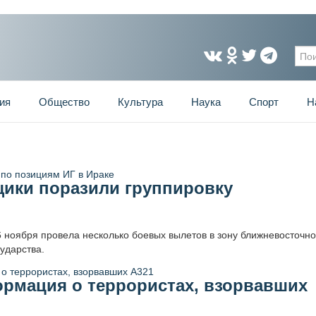
Фо
ия
Общество
Культура
Наука
Спорт
Н
ики поразили группировку
6 ноября провела несколько боевых вылетов в зону ближневосточно
ударства.
ормация о террористах, взорвавших