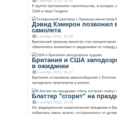
6 ноября 2015, 05:52
К группе противников строительства, в которую,
США в лице Госдепа.
Дэвид Кэмерон позвонил 
самолета
5 ноября 2015, 15:26
Британский премьер министр стал инициатором з
обменялись мнениями и сведениями по поводу 
Британия и США заподозри
в ожидании
5 ноября 2015, 05:47
Британия остановила авиасообщение с Египтом
прозвучали практически в унисон.
Блаттер "сгорит" на празд
4 ноября 2015, 16:00
На традиционном национальном празднике в Бри
собрались сжечь чучело, отстраненного от дол