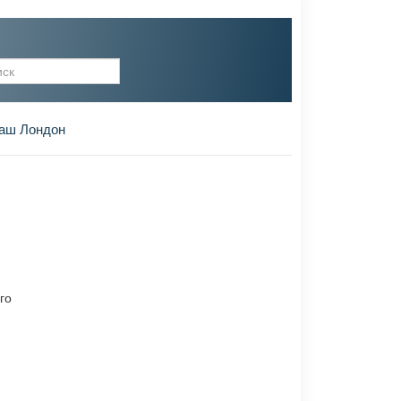
рма поиска
аш Лондон
го