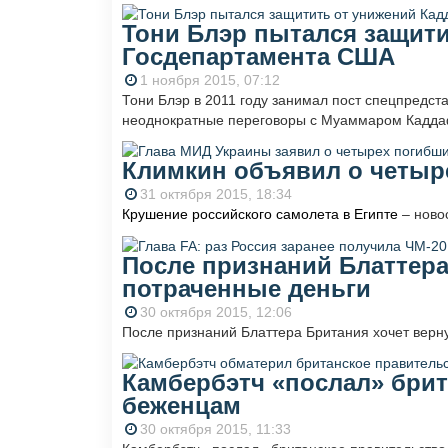
Тони Блэр пытался защит
Госдепартамента США
1 ноября 2015, 07:12
Тони Блэр в 2011 году занимал пост спецпредста
неоднократные переговоры с Муаммаром Каддаф
Климкин объявил о четыре
31 октября 2015, 18:34
Крушение российского самолета в Египте
– ново
После признаний Блаттера
потраченные деньги
30 октября 2015, 12:06
После признаний Блаттера Британия хочет верну
Камбербэтч «послал» брит
беженцам
30 октября 2015, 11:33