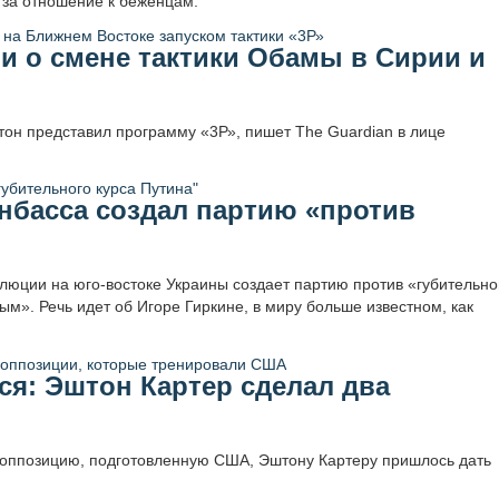
 за отношение к беженцам.
и о смене тактики Обамы в Сирии и
тон представил программу «3Р», пишет The Guardian в лице
басса создал партию «против
люции на юго-востоке Украины создает партию против «губительно
м». Речь идет об Игоре Гиркине, в миру больше известном, как
ся: Эштон Картер сделал два
 оппозицию, подготовленную США, Эштону Картеру пришлось дать