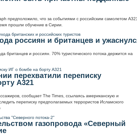
aph предположило, что за событиями с российским самолетом А32
ремя прошли обучение в Сирии.
хода россиян и британцев и ужаснулс
ода британцев и россиян. 70% туристического потока держится на
ии перехватили переписку
орту А321
ассажиров, сообщает The Times, ссылаясь американскую и
тследить переписку предполагаемых террористов Исламского
е
тельством газопровода «Северный
ие