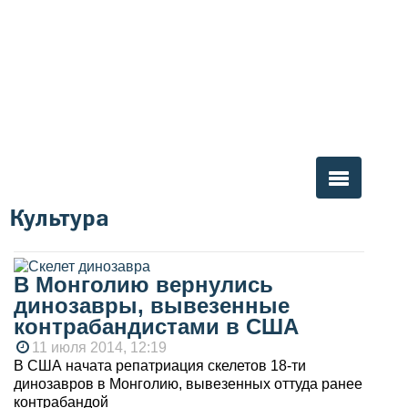
Культура
Вы здесь
В Монголию вернулись
динозавры, вывезенные
контрабандистами в США
11 июля 2014, 12:19
В США начата репатриация скелетов 18-ти
динозавров в Монголию, вывезенных оттуда ранее
контрабандой