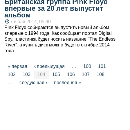
Британская группа Pink Floyd
впервые за 20 лет выпустит
альбом
7 июля 2014, 05:40
Pink Floyd собираются выпустить новый альбом
впервые с 1994 года. Как сообщает портал Digital
Spy, пластинка будет носить название "The Endless
River", а купить диск можно будет в октябре 2014
года.
Страницы
« первая
‹ предыдущая
…
100
101
102
103
104
105
106
107
108
…
следующая ›
последняя »