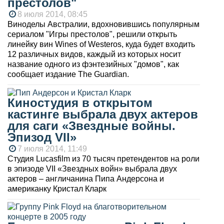
престолов"
8 июля 2014, 08:45
Виноделы Австралии, вдохновившись популярным
сериалом "Игры престолов", решили открыть
линейку вин Wines of Westeros, куда будет входить
12 различных видов, каждый из которых носит
название одного из фэнтезийных "домов", как
сообщает издание The Guardian.
Киностудия в открытом
кастинге выбрала двух актеров
для саги «Звездные войны.
Эпизод VII»
7 июля 2014, 11:49
Студия Lucasfilm из 70 тысяч претендентов на роли
в эпизоде VII «Звездных войн» выбрала двух
актеров – англичанина Пипа Андерсона и
американку Кристал Кларк