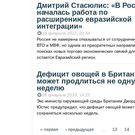
Дмитрий Стасюлис: «В Ро
началась работа по
расширению евразийской
интеграции»
28 февраля 2023, 03:44
Россия не намерена отказываться от сотрудниче
ВТО и МВФ, но одним из приоритетных направле
поисках новых торгово-экономических связей дл
остается Евразийский регион.
Дефицит овощей в Британ
может продлиться не одну
неделю
26 февраля 2023, 14:22
Экс-министр окружающей среды Британии Джор
Юстис предупредил, что дефицит овощей может
сохраняться несколько недель.
Страницы
« первая
‹ предыдущая
…
13
14