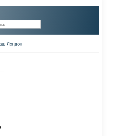
рма поиска
аш Лондон
й