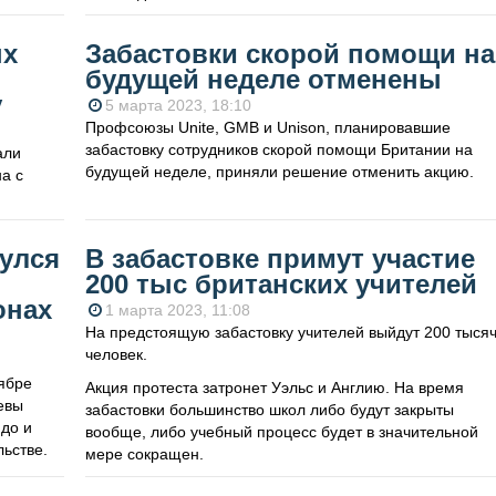
ых
Забастовки скорой помощи на
будущей неделе отменены
у
5 марта 2023, 18:10
Профсоюзы Unite, GMB и Unison, планировавшие
забастовку сотрудников скорой помощи Британии на
али
будущей неделе, приняли решение отменить акцию.
а с
улся
В забастовке примут участие
200 тыс британских учителей
онах
1 марта 2023, 11:08
На предстоящую забастовку учителей выйдут 200 тыся
человек.
ябре
Акция протеста затронет Уэльс и Англию. На время
евы
забастовки большинство школ либо будут закрыты
юдо и
вообще, либо учебный процесс будет в значительной
ьстве.
мере сокращен.