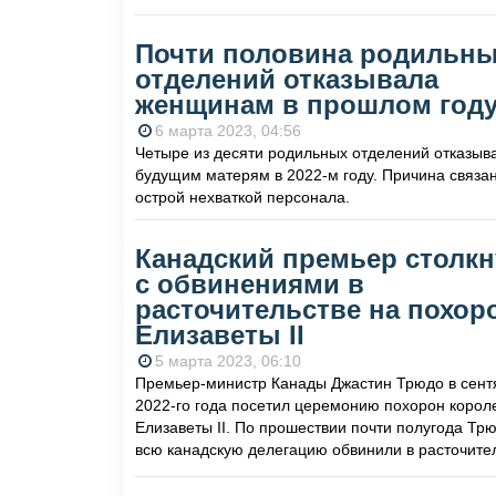
Почти половина родильн
отделений отказывала
женщинам в прошлом год
6 марта 2023, 04:56
Четыре из десяти родильных отделений отказыв
будущим матерям в 2022-м году. Причина связан
острой нехваткой персонала.
Канадский премьер столкн
с обвинениями в
расточительстве на похор
Елизаветы II
5 марта 2023, 06:10
Премьер-министр Канады Джастин Трюдо в сент
2022-го года посетил церемонию похорон корол
Елизаветы II. По прошествии почти полугода Тр
всю канадскую делегацию обвинили в расточител