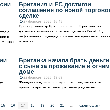
ссии
Британия и ЕС достигли
соглашения по новой торгово
сделке
27 февраля 2023, 15:43
Премьер-министр Британии и глава Еврокомиссии
достигли соглашения по новой сделке по Brexit. Эту
ства с
информацию подтвердил британский правительственн
ний в
источник.
я Москвы
ии
Британка начала брать деньги
с сына за проживание в отчем
доме
22 февраля 2023, 19:59
дж
Женщина поделилась с журналистами, что ее сын
пришел в ярость от такого решения родителей.
15
16
17
18
19
20
21
…
следующая ›