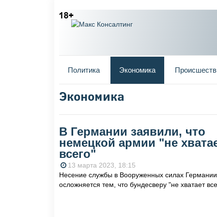
Главное меню
Политика
Экономика
Происшеств
Экономика
Вы здесь
В Германии заявили, что
немецкой армии "не хвата
всего"
13 марта 2023, 18:15
Несение службы в Вооруженных силах Германии
осложняется тем, что бундесверу "не хватает все