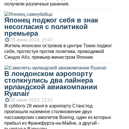
получили различные ранения.
Японец поджог себя в знак
несогласия с политикой
премьера
29 июня 2014, 15:47
Житель японских островов в центре Токио поджог
себя, протестуя против политики, проводимой
Синдзо Абэ, премьер-министром Японии.
В лондонском аэропорту
столкнулись два лайнера
ирландской авиакомпании
Ryanair
28 июня 2014, 21:01
В субботу 28 июня в аэропорту Станстед
произошло наземное столкновение двух
пассажирских самолетов Boeing, один из которых
прибыл из Франкфурта-на-Майне, а другой -
вылетал в Варшаву