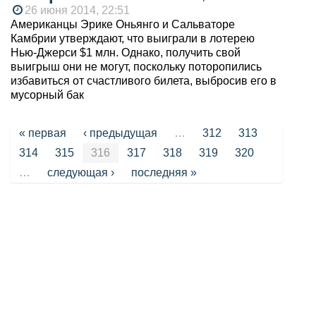
26 июня 2014, 22:51
Американцы Эрике Оньянго и Сальваторе
Камбрии утверждают, что выиграли в лотерею
Нью-Джерси $1 млн. Однако, получить свой
выигрыш они не могут, поскольку поторопились
избавиться от счастливого билета, выбросив его в
мусорный бак
Страницы
« первая
‹ предыдущая
…
312
313
314
315
316
317
318
319
320
…
следующая ›
последняя »