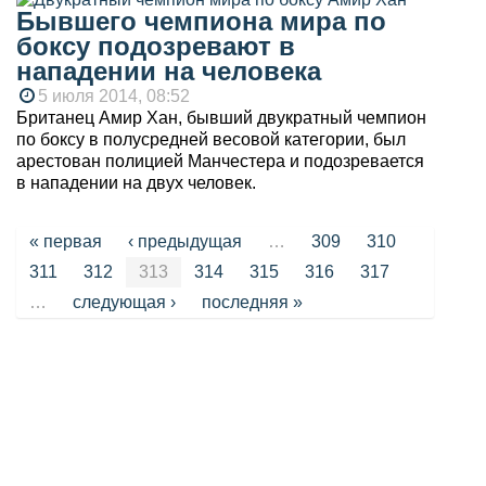
Бывшего чемпиона мира по
боксу подозревают в
нападении на человека
5 июля 2014, 08:52
Британец Амир Хан, бывший двукратный чемпион
по боксу в полусредней весовой категории, был
арестован полицией Манчестера и подозревается
в нападении на двух человек.
Страницы
« первая
‹ предыдущая
…
309
310
311
312
313
314
315
316
317
…
следующая ›
последняя »