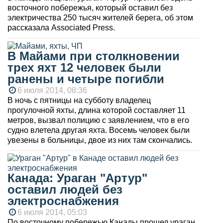
восточного побережья, который оставил без
электричества 250 тысяч жителей берега, об этом
рассказала Associated Press.
В Майами при столкновении
трех яхт 12 человек были
ранены и четыре погибли
6 июля 2014, 08:36
В ночь с пятницы на субботу владелец
прогулочной яхты, длина которой составляет 11
метров, вызвал полицию с заявлением, что в его
судно влетела другая яхта. Восемь человек были
увезены в больницы, двое из них там скончались.
Канада: Ураган "Артур"
оставил людей без
электроснабжения
6 июля 2014, 05:03
По восточному побережью Канады прошел ураган