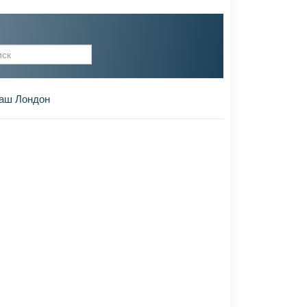
рма поиска
аш Лондон