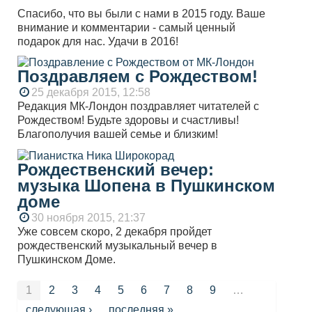
Спасибо, что вы были с нами в 2015 году. Ваше
внимание и комментарии - самый ценный
подарок для нас. Удачи в 2016!
Поздравляем с Рождеством!
25 декабря 2015, 12:58
Редакция МК-Лондон поздравляет читателей с
Рождеством! Будьте здоровы и счастливы!
Благополучия вашей семье и близким!
Рождественский вечер:
музыка Шопена в Пушкинском
доме
30 ноября 2015, 21:37
Уже совсем скоро, 2 декабря пройдет
рождественский музыкальный вечер в
Пушкинском Доме.
Страницы
1
2
3
4
5
6
7
8
9
…
следующая ›
последняя »