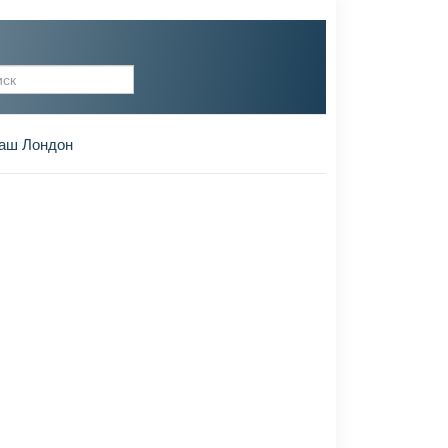
рма поиска
аш Лондон