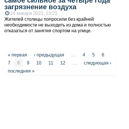
самое сильное за четыре года
загрязнение воздуха
14 января 2022, 23:21
Жителей столицы попросили без крайней
необходимости не выходить из дома и полностью
отказаться от занятия спортом на улице.
Страницы
« первая
‹ предыдущая
…
4
5
6
7
8
9
10
11
12
…
следующая ›
последняя »