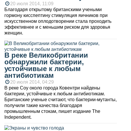
20 июля 2014, 11:09
Благодаря открытому британскими учеными
гормону кисспептину стимуляция яичников при
искусственном оплодотворении стала проходить
эффективнее и с меньшим риском для здоровья
женщин.
В реке Великобритании
обнаружили бактерии,
устойчивые к любым
антибиотикам
20 июля 2014, 04:29
В реке Соу около города Ковентри найдены
бактерии, устойчивые к любым антибиотикам.
Британские ученые считают, что бактерии-мутанты,
получили такие качества благодаря
промышленным стокам, пишет издание The
Independent.