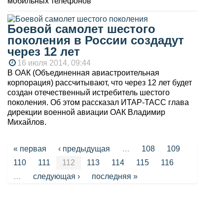
мобильных телефонов
Боевой самолет шестого
поколения в России создадут
через 12 лет
16 июля 2014, 09:44
В ОАК (Объединенная авиастроительная
корпорация) рассчитывают, что через 12 лет будет
создан отечественный истребитель шестого
поколения. Об этом рассказал ИТАР-ТАСС глава
дирекции военной авиации ОАК Владимир
Михайлов.
Страницы
« первая
‹ предыдущая
…
108
109
110
111
112
113
114
115
116
…
следующая ›
последняя »