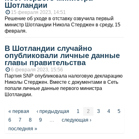
Шотландии
15 февраля 2023, 14:51
Решение об уходе в отставку озвучила первый
министр Шотландии Никола Стерджен в среду, 15
февраля.
В Шотландии случайно
опубликовали личные данные
главы правительства
6 февраля 2023, 15:56
Партия SNP опубликовала налоговую декларацию
Николы Стерджен. Вместе с документами в Сеть
попали личные данные первого министра
Шотландии.
Страницы
« первая
‹ предыдущая
1
2
3
4
5
6
7
8
9
…
следующая ›
последняя »