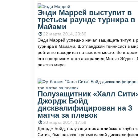
Энди Маррей выступит в
третьем раунде турнира в
Майами
22 марта 2014, 20:36
Энди Маррей успешно начал защищать титул в 
турнира в Майами. Шотландский теннисист в ми
рейтинге находится на шестом месте. Во втором
его соперником стал австралиец Мэтью Эбден - 
ракетка мира.
Полузащитник «Халл Сити
Джордж Бойд
дисквалифицирован на 3
матча за плевок
20 марта 2014, 17:58
Джордж Бойд, полузащитник английского клуба 
Сити», был наказан трехматчевой дисквалифика