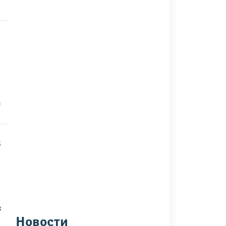
л
в
к
Новости