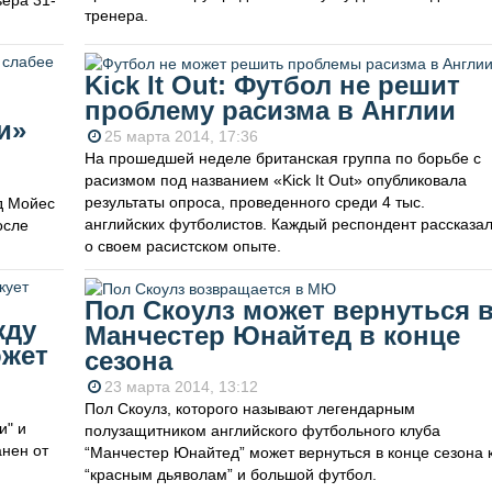
ьера 31-
тренера.
Kick It Out: Футбол не решит
проблему расизма в Англии
и»
25 марта 2014, 17:36
На прошедшей неделе британская группа по борьбе с
расизмом под названием «Kick It Out» опубликовала
результаты опроса, проведенного среди 4 тыс.
д Мойес
английских футболистов. Каждый респондент рассказа
осле
о своем расистском опыте.
Пол Скоулз может вернуться 
жду
Манчестер Юнайтед в конце
ожет
сезона
23 марта 2014, 13:12
Пол Скоулз, которого называют легендарным
и" и
полузащитником английского футбольного клуба
нен от
“Манчестер Юнайтед” может вернуться в конце сезона 
“красным дьяволам” и большой футбол.