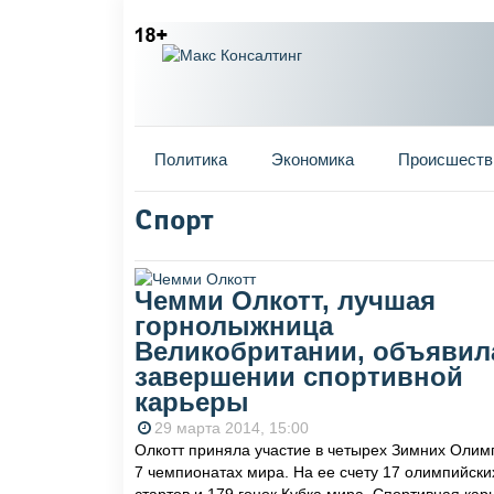
Главное меню
Политика
Экономика
Происшеств
Спорт
Вы здесь
Чемми Олкотт, лучшая
горнолыжница
Великобритании, объявил
завершении спортивной
карьеры
29 марта 2014, 15:00
Олкотт приняла участие в четырех Зимних Олим
7 чемпионатах мира. На ее счету 17 олимпийски