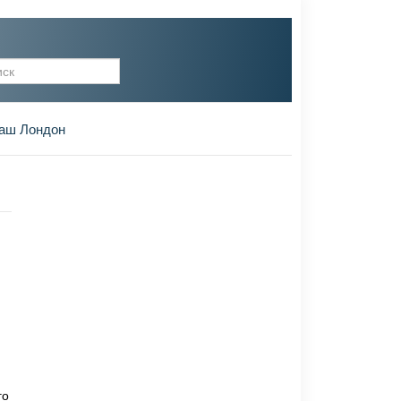
рма поиска
аш Лондон
го