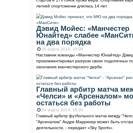
стартов и 179 гонок Кубка мира. Спортивная кар
летней спортсменки длилась 14 лет.
Дэвид Мойес: «Манчестер
Юнайтед» слабее «МанСит
на два порядка
26 марта 2014, 19:04
Наставник команды «Манчестер Юнайтед» Дэви
прокомментировал разгром своих подопечных п
окончания манчестерского дерби.
Главный арбитр матча ме
«Челси» и «Арсеналом» м
остаться без работы
24 марта 2014, 18:30
Главный арбитр футбольного матча между "Челс
"Арсеналом" Андре Марринер может быть отстра
деятельности, - передает «Sky Sports».