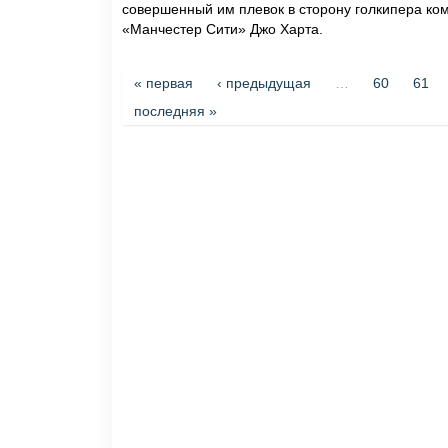
совершенный им плевок в сторону голкипера ко
«Манчестер Сити» Джо Харта.
Страницы
« первая
‹ предыдущая
…
60
61
последняя »