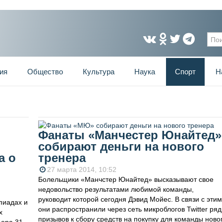
Фо
ия
Общество
Культура
Наука
Спорт
Н
Фанаты «Манчестер Юнайтед»
собирают деньги на нового
а о
тренера
27 марта 2014, 10:52
Болельщики «Манчстер Юнайтед» высказывают свое
недовольство результатами любимой команды,
руководит которой сегодня Дэвид Мойес. В связи с этим
пиадах и
они распространили через сеть микроблогов Twitter ряд
х
призывов к сбору средств на покупку для команды ново