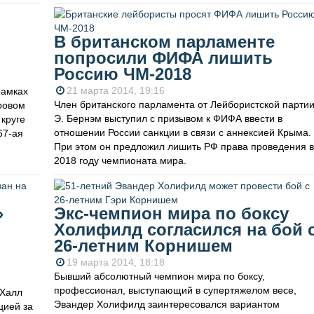
В британском парламенте
попросили ФИФА лишить
Россию ЧМ-2018
21 марта 2014, 19:16
рамках
Член британского парламента от Лейбористской парти
ровом
Э. Бернэм выступил с призывом к ФИФА ввести в
 круге
отношении России санкции в связи с аннексией Крыма.
67-ая
При этом он предложил лишить РФ права проведения в
2018 году чемпионата мира.
»
Экс-чемпион мира по боксу
Холифилд согласился на бой 
26-летним Корнишем
19 марта 2014, 18:18
Бывший абсолютный чемпион мира по боксу,
профессионал, выступающий в супертяжелом весе,
«Халл
Эвандер Холифилд заинтересовался вариантом
цией за