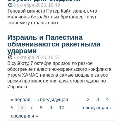
8 октября 2023, 18:49
Теневой министр Питер Кайл заявил, что
миллионы безработных британцев тянут
экономику страны вниз.
Израиль и Палестина
обмениваются ракетными
ударами
7 октября 2023, 19:57
В субботу, 7 октября произошло резкое
обострение палестино-израильского конфликта.
Утром ХАМАС нанесла самые мощные за все
время противостояния двух сторон удары по
Израилю.
Страницы
« первая
‹ предыдущая
…
2
3
4
5
6
7
8
9
10
…
следующая ›
последняя »