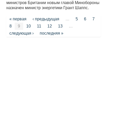
министров Британии новым главой Минобороны
назначен министр энергетики Грант Шаппс.
Страницы
« первая
‹ предыдущая
…
5
6
7
8
9
10
11
12
13
…
следующая ›
последняя »