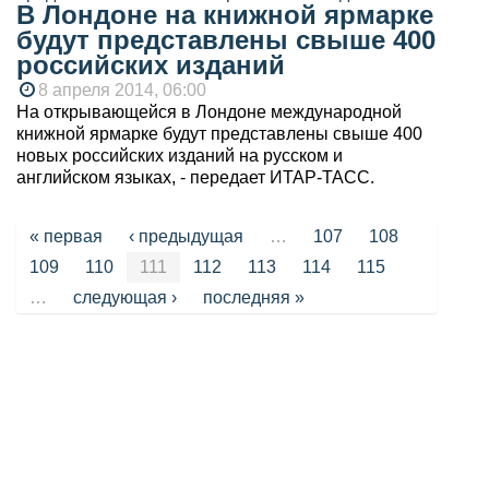
В Лондоне на книжной ярмарке
будут представлены свыше 400
российских изданий
8 апреля 2014, 06:00
На открывающейся в Лондоне международной
книжной ярмарке будут представлены свыше 400
новых российских изданий на русском и
английском языках, - передает ИТАР-ТАСС.
Страницы
« первая
‹ предыдущая
…
107
108
109
110
111
112
113
114
115
…
следующая ›
последняя »