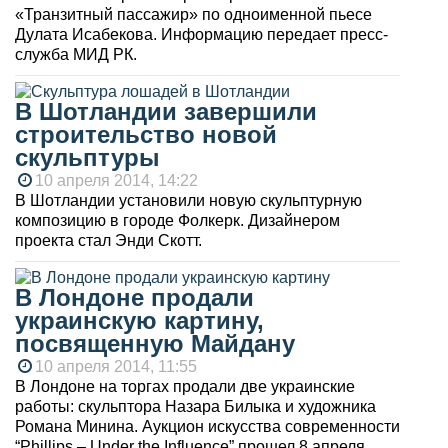
«Транзитный пассажир» по одноименной пьесе
Дулата Исабекова. Информацию передает пресс-
служба МИД РК.
В Шотландии завершили
строительство новой
скульптуры
10 апреля 2014, 14:22
В Шотландии установили новую скульптурную
композицию в городе Фолкерк. Дизайнером
проекта стал Энди Скотт.
В Лондоне продали
украинскую картину,
посвященную Майдану
10 апреля 2014, 11:55
В Лондоне на торгах продали две украинские
работы: скульптора Назара Билыка и художника
Романа Минина. Аукцион искусства современности
“Phillips – Under the Influence” прошел 8 апреля.