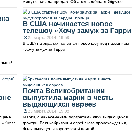
минут с начала продаж. Об этом сообщает Gigwise.
вка
В США начинается новое
телешоу «Хочу замуж за Гарри
28 марта 2014, 18:59
В США на экранах появится новое шоу под названием
«Хочу замуж за Гарри».
альный
Почта Великобритании
оне
выпустила марки в честь
выдающихся евреев
25 марта 2014, 15:08
 сцене
Марки, с нанесенными портретами двух выдающихся
— «Князя
граждан Великобритании еврейского происхождения,
были выпущены королевской почтой.