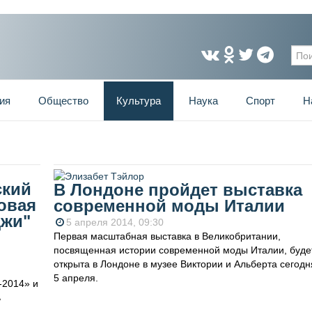
Фо
ия
Общество
Культура
Наука
Спорт
Н
ский
В Лондоне пройдет выставка
овая
современной моды Италии
джи"
5 апреля 2014, 09:30
Первая масштабная выставка в Великобритании,
посвященная истории современной моды Италии, буде
открыта в Лондоне в музее Виктории и Альберта сегодн
5 апреля.
-2014» и
ь