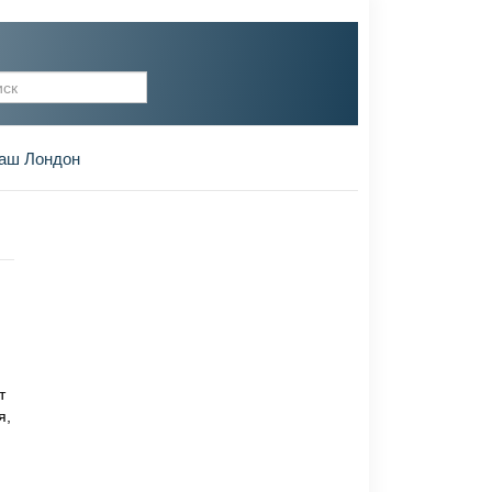
рма поиска
аш Лондон
т
я,