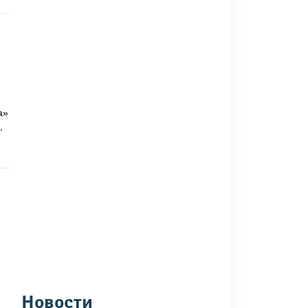
а»
,
Новости