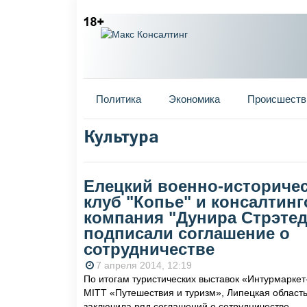
Главное меню
Политика
Экономика
Происшеств
Культура
Вы здесь
Елецкий военно-историче
клуб "Копье" и консалтинг
компания "Дунира Стрэте
подписали соглашение о
сотрудничестве
7 апреля 2014, 12:19
По итогам туристических выставок «Интурмаркет
MITT «Путешествия и туризм», Липецкая област
заключила ряд соглашений о сотрудничестве.