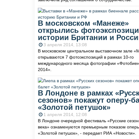
В московском «Манеже»
открылись фотоэкспозици
истории Британии и Росси
3 апреля 2014, 13:08
В московском центральном выставочном зале «
открываются 7 фотоэкспозиций в рамках 10-го
международного месяца фотографии «Фотобие
2014».
В Лондоне в рамках «Русс
сезонов» покажут оперу-б
«Золотой петушок»
1 апреля 2014, 12:08
В Лондоне очередной фестиваль «Русские сезон
века» ознаменуются премьерным показом опер
«Золотой петушок», - передает РИА «Новости».