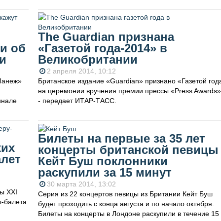
The Guardian признана
и об
«Газетой года-2014» в
и
Великобритании
2 апреля 2014, 10:12
Манеж»
Британское издание «Guardian» признано «Газетой год
на церемонии вручения премии прессы «Press Awards»
ннале
- передает ИТАР-ТАСС.
Билеты на первые за 35 лет
ких
концерты британской певицы
алет
Кейт Буш поклонники
раскупили за 15 минут
30 марта 2014, 13:02
ы XXI
Серия из 22 концертов певицы из Британии Кейт Буш
ы-балета
будет проходить с конца августа и по начало октября.
Билеты на концерты в Лондоне раскупили в течение 15