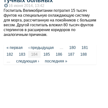
тучных больных
16 июня 2014, 13:42
Госпиталь Великобритании потратил 15 тысяч
фунтов на специальную охлаждающую систему
для морга, рассчитанную на покойников с большим
весом. Другой госпиталь вложил 80 тысяч фунтов
стерлингов в расширение коридоров по
аналогичным причинам.
Страницы
« первая
‹ предыдущая
…
180
181
182
183
184
185
186
187
188
…
следующая ›
последняя »