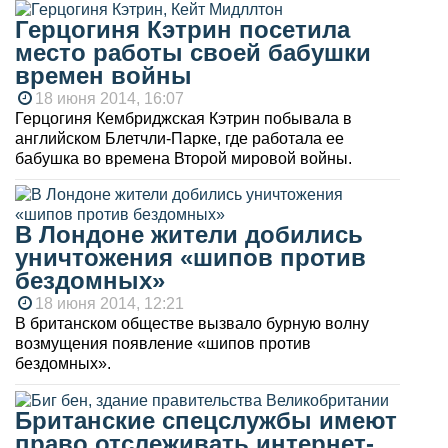
Герцогиня Кэтрин посетила
место работы своей бабушки
времен войны
18 июня 2014, 16:07
Герцогиня Кембриджская Кэтрин побывала в
английском Блетчли-Парке, где работала ее
бабушка во времена Второй мировой войны.
В Лондоне жители добились
уничтожения «шипов против
бездомных»
18 июня 2014, 12:21
В британском обществе вызвало бурную волну
возмущения появление «шипов против
бездомных».
Британские спецслужбы имеют
право отслеживать интернет-