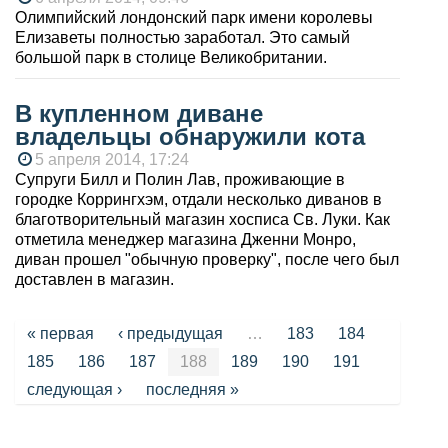
Олимпийский лондонский парк имени королевы
Елизаветы полностью заработал. Это самый
большой парк в столице Великобритании.
В купленном диване
владельцы обнаружили кота
5 апреля 2014, 17:24
Супруги Билл и Полин Лав, проживающие в
городке Коррингхэм, отдали несколько диванов в
благотворительный магазин хосписа Св. Луки. Как
отметила менеджер магазина Дженни Монро,
диван прошел "обычную проверку", после чего был
доставлен в магазин.
Страницы
« первая
‹ предыдущая
…
183
184
185
186
187
188
189
190
191
следующая ›
последняя »