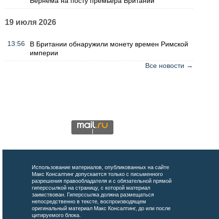
Бернема на посту премьера Британии
19 июля 2026
13:56
В Британии обнаружили монету времен Римской
империи
Все новости →
Использование материалов, опубликованных на сайте
Макс Консалтинг допускается только с письменного
разрешения правообладателя и с обязательной прямой
гиперссылкой на страницу, с которой материал
заимствован. Гиперссылка должна размещаться
непосредственно в тексте, воспроизводящем
оригинальный материал Макс Консалтинг, до или после
цитируемого блока.