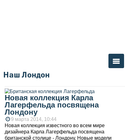
Наш Лондон
Вы здесь
Новая коллекция Карла
Лагерфельда посвящена
Лондону
9 марта 2014, 10:44
Новая коллекция известного во всем мире
дизайнера Карла Лагерфельда посвящена
британской столице - Лондону. Новые модели