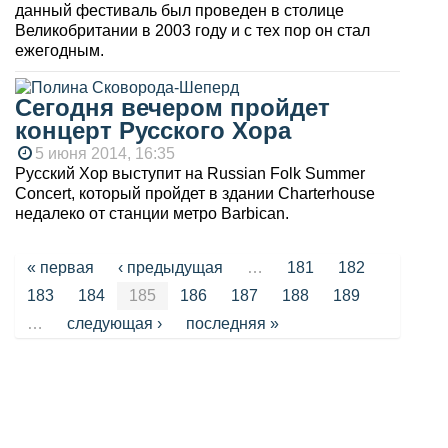
данный фестиваль был проведен в столице
Великобритании в 2003 году и с тех пор он стал
ежегодным.
Сегодня вечером пройдет
концерт Русского Хора
5 июня 2014, 16:35
Русский Хор выступит на Russian Folk Summer
Concert, который пройдет в здании Charterhouse
недалеко от станции метро Barbican.
Страницы
« первая
‹ предыдущая
…
181
182
183
184
185
186
187
188
189
…
следующая ›
последняя »