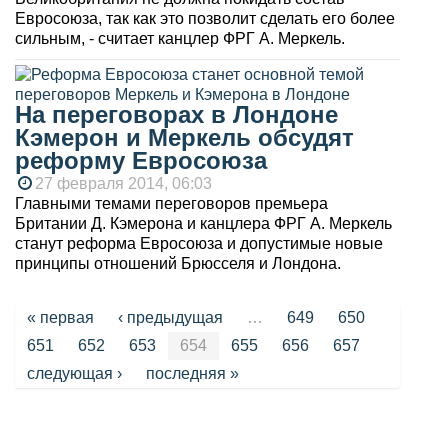
Евросоюза, так как это позволит сделать его более
сильным, - считает канцлер ФРГ А. Меркель.
На переговорах в Лондоне
Кэмерон и Меркель обсудят
реформу Евросоюза
27 февраля 2014, 06:03
Главными темами переговоров премьера
Британии Д. Кэмерона и канцлера ФРГ А. Меркель
станут реформа Евросоюза и допустимые новые
принципы отношений Брюсселя и Лондона.
Страницы
« первая
‹ предыдущая
…
649
650
651
652
653
654
655
656
657
следующая ›
последняя »