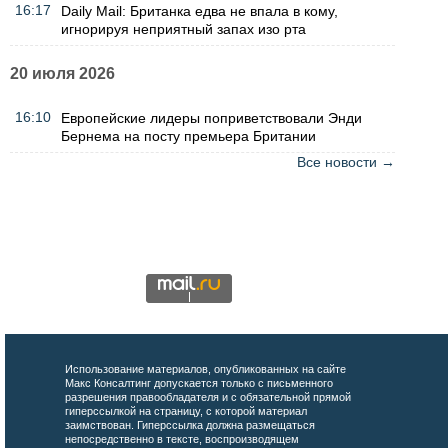
16:17
Daily Mail: Британка едва не впала в кому,
игнорируя неприятный запах изо рта
20 июля 2026
16:10
Европейские лидеры поприветствовали Энди
Бернема на посту премьера Британии
Все новости →
Использование материалов, опубликованных на сайте
Макс Консалтинг допускается только с письменного
разрешения правообладателя и с обязательной прямой
гиперссылкой на страницу, с которой материал
заимствован. Гиперссылка должна размещаться
непосредственно в тексте, воспроизводящем