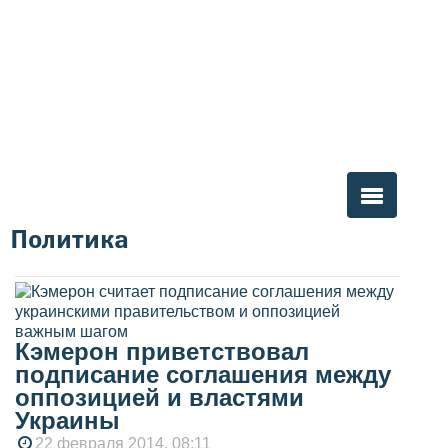
Политика
Вы здесь
Кэмерон приветствовал
подписание соглашения между
оппозицией и властями
Украины
22 февраля 2014, 08:11