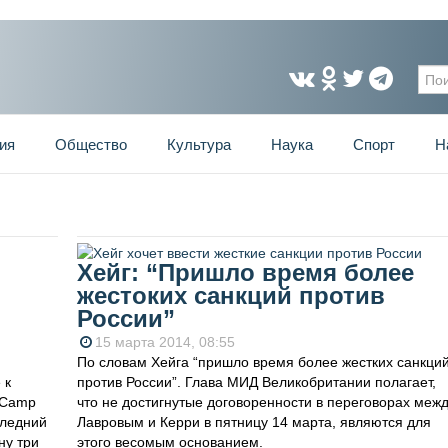
Фо
ия
Общество
Культура
Наука
Спорт
Н
Хейг: “Пришло время более
жестоких санкций против
России”
15 марта 2014, 08:55
По словам Хейга “пришло время более жестких санкци
 к
против России”. Глава МИД Великобритании полагает,
 Camp
что не достигнутые договоренности в переговорах меж
следний
Лавровым и Керри в пятницу 14 марта, являются для
ну три
этого весомым основанием.