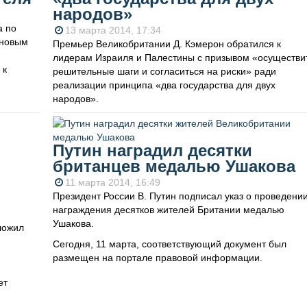
народов»
а по
13 марта 2014, 17:34
 новым
Премьер Великобритании Д. Кэмерон обратился к
лидерам Израиля и Палестины с призывом «осуществи
 к
решительные шаги и согласиться на риски» ради
реализации принципа «два государства для двух
народов».
Путин наградил десятки
британцев медалью Ушакова
11 марта 2014, 16:49
Президент России В. Путин подписал указ о проведени
награждения десятков жителей Британии медалью
Ушакова.
ложил
Сегодня, 11 марта, соответствующий документ был
размещен на портале правовой информации.
ет