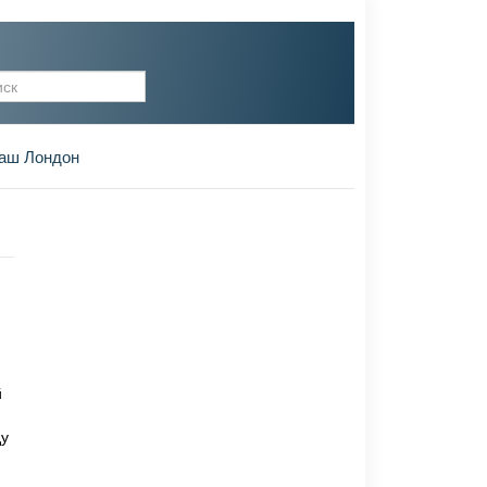
рма поиска
аш Лондон
й
ду