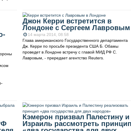
Джон Керри встретится в
Лондоне с Сергеем Лавровым
о-
14 марта 2014, 08:58
Глава американского Государственного департамента
Дж. Керри по просьбе президента США Б. Обамы
проведет в Лондоне встречу с главой МИД РФ С.
тороны
Лавровым, - прередает агентство Reuters.
мсом
о-
Кэмерон призвал Палестину и
РФ
Израиль рассмотреть принци
теля
«два государства для двух