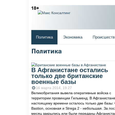
Главное меню
Политика
Экономика
Происшеств
Политика
Вы здесь
В Афганистане остались
только две британские
военные базы
16 марта 2014, 19:27
Великобритания вывела оперативные войска с
территории провинции Гильменд. В Афганистане
настоящему времени осталось только две базы:
Bastion, основная и Strega 2 - небольшая. За по
месяц закрылись или были переданы Афганиста