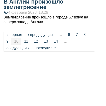
В Англии произошло
землетрясение
4 февраля 2023, 18:26
Землетрясение произошло в городе Блэкпул на
северо-западе Англии.
Страницы
« первая
‹ предыдущая
…
6
7
8
9
10
11
12
13
14
…
следующая ›
последняя »