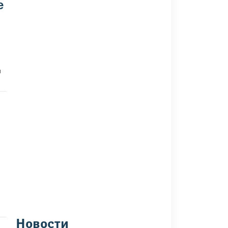
е
м
Новости