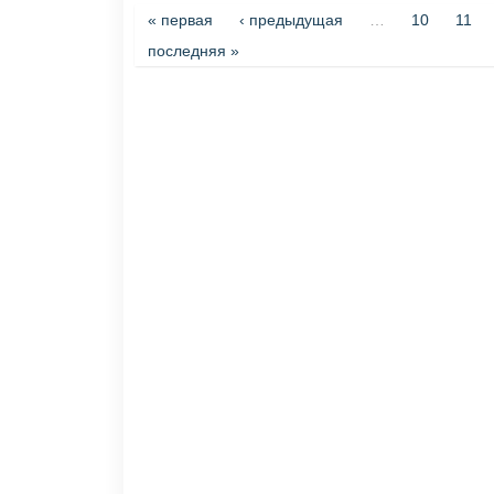
Страницы
« первая
‹ предыдущая
…
10
11
последняя »