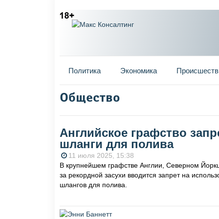
Главное меню
Политика
Экономика
Происшеств
Общество
Вы здесь
Английское графство запр
шланги для полива
11 июля 2025, 15:38
В крупнейшем графстве Англии, Северном Йоркш
за рекордной засухи вводится запрет на исполь
шлангов для полива.