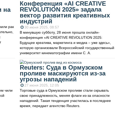
Конференция «AI CREATIVE
REVOLUTION 2025» задала
и на
вектор развития креативных
индустрий
жили рак
30 июня 2025, 08:57
ательно,
В минувшую субботу, 28 июня прошла онлайн-
с
конференция «AI CREATIVE REVOLUTION 2025:
т
Будущее креатива, маркетинга и медиа – уже здесь»,
которую организовали Всероссийский государственный
университет кинематографии имени С. А.
Reuters: Суда в Ормузском
проливе маскируются из-за
угрозы нападений
27 июня 2025, 12:05
ем чили
Торговые суда в Ормузском проливе стали скрывать
той
свою принадлежность, меняя флаги из-за опасности
нападений. Такая тенденция участилась в последнее
время, передает агентство Reuters.