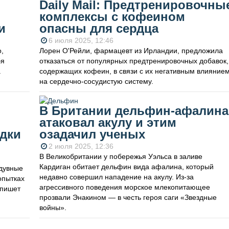
Daily Mail: Предтренировочны
комплексы с кофеином
и
опасны для сердца
6 июля 2025, 12:46
,
Лорен О'Рейли, фармацевт из Ирландии, предложила
бя
отказаться от популярных предтренировочных добавок,
а
содержащих кофеин, в связи с их негативным влияние
на сердечно-сосудистую систему.
В Британии дельфин-афалина
атаковал акулу и этим
дки
озадачил ученых
2 июля 2025, 12:36
В Великобритании у побережья Уэльса в заливе
Кардиган обитает дельфин вида афалина, который
дувные
недавно совершил нападение на акулу. Из-за
опытках
агрессивного поведения морское млекопитающее
 пишет
прозвали Энакином — в честь героя саги «Звездные
войны».