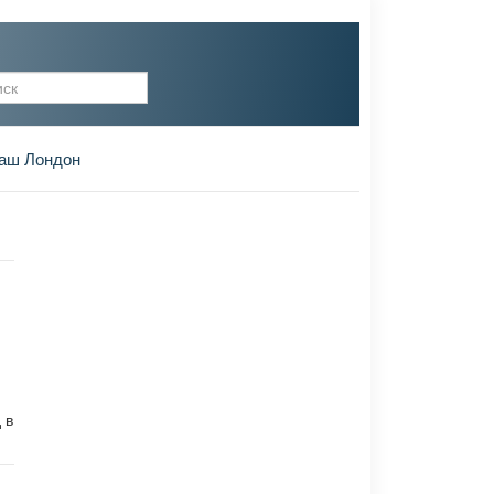
рма поиска
аш Лондон
 в