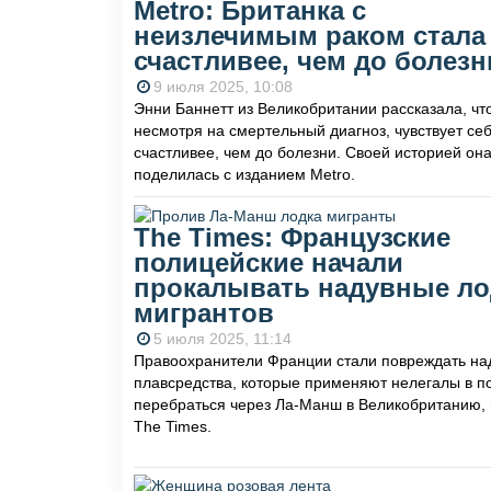
Metro: Британка с
неизлечимым раком стала
счастливее, чем до болезн
9 июля 2025, 10:08
Энни Баннетт из Великобритании рассказала, что
несмотря на смертельный диагноз, чувствует се
счастливее, чем до болезни. Своей историей он
поделилась с изданием Metro.
The Times: Французские
полицейские начали
прокалывать надувные ло
мигрантов
5 июля 2025, 11:14
Правоохранители Франции стали повреждать на
плавсредства, которые применяют нелегалы в п
перебраться через Ла-Манш в Великобританию,
The Times.