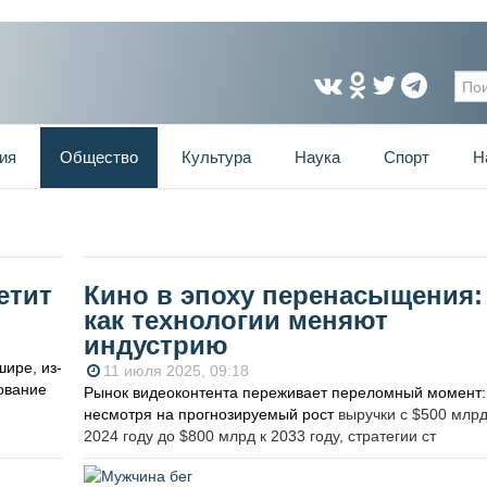
Фо
ия
Общество
Культура
Наука
Спорт
Н
етит
Кино в эпоху перенасыщения:
как технологии меняют
индустрию
ире, из-
11 июля 2025, 09:18
зование
Рынок видеоконтента переживает переломный момент:
несмотря на
прогнозируемый рост
выручки с $500 млрд
2024 году до $800 млрд к 2033 году, стратегии ст