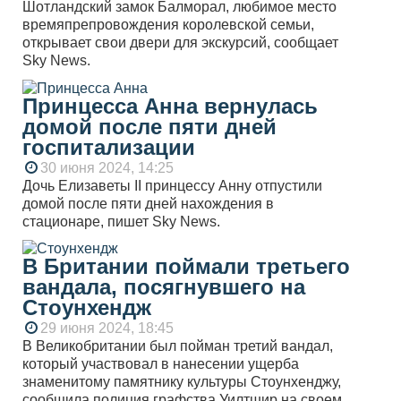
Шотландский замок Балморал, любимое место
времяпрепровождения королевской семьи,
открывает свои двери для экскурсий, сообщает
Sky News.
Принцесса Анна вернулась
домой после пяти дней
госпитализации
30 июня 2024, 14:25
Дочь Елизаветы II принцессу Анну отпустили
домой после пяти дней нахождения в
стационаре, пишет Sky News.
В Британии поймали третьего
вандала, посягнувшего на
Стоунхендж
29 июня 2024, 18:45
В Великобритании был пойман третий вандал,
который участвовал в нанесении ущерба
знаменитому памятнику культуры Стоунхенджу,
сообщила полиция графства Уилтшир на своем