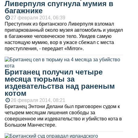
Ливерпуля спугнула мумия в
багажнике
27 февраля 2014, 06:39
Преступник из британского Ливерпуля взломал
припаркованный около музея автомобиль и увидел
в багажнике человеческое тело. Увидев самую
настоящую мумию, вор в ужасе сбежал с места
преступления, - передает «Mirror».
Британец получил четыре
месяца тюрьмы за
издевательства над раненым
котом
26 февраля 2014, 08:21
Британец Энтони Делани был приговорен судом к
четырем месяцам лишения свободы за
совершенное им издевательство и убийство кота в
Большом Манчестере.