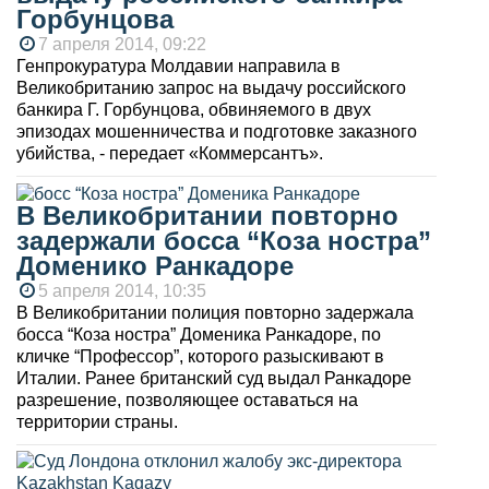
Горбунцова
7 апреля 2014, 09:22
Генпрокуратура Молдавии направила в
Великобританию запрос на выдачу российского
банкира Г. Горбунцова, обвиняемого в двух
эпизодах мошенничества и подготовке заказного
убийства, - передает «Коммерсантъ».
В Великобритании повторно
задержали босса “Коза ностра”
Доменико Ранкадоре
5 апреля 2014, 10:35
В Великобритании полиция повторно задержала
босса “Коза ностра” Доменика Ранкадоре, по
кличке “Профессор”, которого разыскивают в
Италии. Ранее британский суд выдал Ранкадоре
разрешение, позволяющее оставаться на
территории страны.