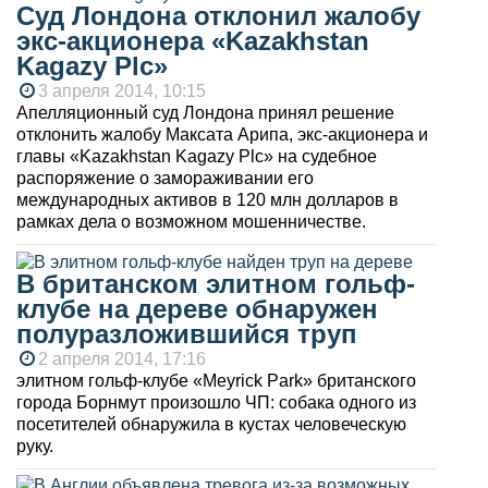
Суд Лондона отклонил жалобу
экс-акционера «Kazakhstan
Kagazy Plc»
3 апреля 2014, 10:15
Апелляционный суд Лондона принял решение
отклонить жалобу Максата Арипа, экс-акционера и
главы «Kazakhstan Kagazy Plc» на судебное
распоряжение о замораживании его
международных активов в 120 млн долларов в
рамках дела о возможном мошенничестве.
В британском элитном гольф-
клубе на дереве обнаружен
полуразложившийся труп
2 апреля 2014, 17:16
элитном гольф-клубе «Meyrick Park» британского
города Борнмут произошло ЧП: собака одного из
посетителей обнаружила в кустах человеческую
руку.