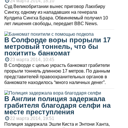
24 марта 2014, 18:10
Суд Великобритании вынес приговор Лакхбиру
Сингху, одному из нападавших на генерала
Кулдипа Сингха Брара. Обвиняемый получил 10
лет лишения свободы, передает BBC News.
В Солфорде воры прорыли 17
метровый тоннель, что бы
похитить банкомат
23 марта 2014, 10:45
В Солфорде с целью украсть банкомат грабители
прорыли тоннель длинною 17 метров. По данным
представителей правоохранительных органов в
банкомате находилось “много наличных денег”.
В Англии полиция задержала
грабителя благодаря селфи на
месте преступления
22 марта 2014, 19:51
Полиция задержала Эшли Киста и Энтони Ханта,