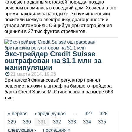
которые по данным стражей порядка, поздно
вечером вломились в соседний дом. Хозяева в это
время находились на отдыхе. Злоумышленники
похитили мелкую электронику, драгоценности и
угнали автомобиль. Общий ущерб от ограбления
оценили в 27 тыс фунтов стрелингов.
Экс-трейдер Credit Suisse
оштрафован на $1,1 млн за
манипуляции
21 марта 2014, 19:05
Британский финансовый регулятор принял
решение наложить штраф на бывшего трейдера
банка Credit Suisse М. Стивенсона в размере 663
тыс.
Страницы
« первая
‹ предыдущая
…
327
328
329
330
331
332
333
334
335
следующая ›
последняя »