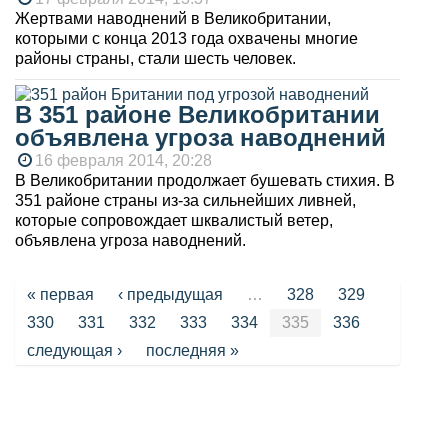
Жертвами наводнений в Великобритании,
которыми с конца 2013 года охвачены многие
районы страны, стали шесть человек.
В 351 районе Великобритании
объявлена угроза наводнений
16 февраля 2014, 20:28
В Великобритании продолжает бушевать стихия. В
351 районе страны из-за сильнейших ливней,
которые сопровождает шквалистый ветер,
объявлена угроза наводнений.
Страницы
« первая
‹ предыдущая
…
328
329
330
331
332
333
334
335
336
следующая ›
последняя »