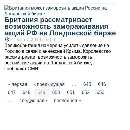
Британия рассматривает
возможность замораживания
акций РФ на Лондонской бирже
27 марта 2014, 16:04
Великобритания намерена усилить давление на
Россию в связи с аннексией Крыма. Королевство
рассматривает возможность заморозить
российские акции на Лондонской бирже, -
сообщают СМИ
Страницы
« первая
‹ предыдущая
…
645
646
647
648
649
650
651
652
653
…
следующая ›
последняя »