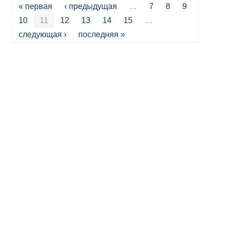
Страницы
« первая
‹ предыдущая
…
7
8
9
10
11
12
13
14
15
…
следующая ›
последняя »