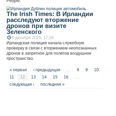
People.
The Irish Times: В Ирландии
расследуют вторжение
дронов при визите
Зеленского
6 декабря 2025, 17:19
Ирландская полиция начала служебную
проверку в связи с вторжением неопознанных
дронов в запретное для полетов воздушное
пространство.
Страницы
« первая
‹ предыдущая
…
8
9
10
11
12
13
14
15
16
…
следующая ›
последняя »