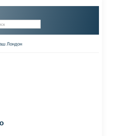
рма поиска
аш Лондон
го