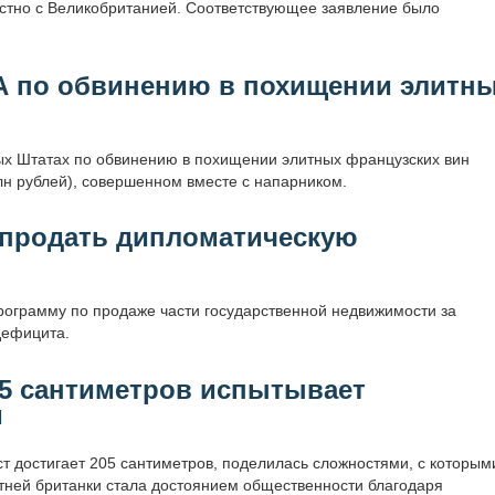
стно с Великобританией. Соответствующее заявление было
А по обвинению в похищении элитн
х Штатах по обвинению в похищении элитных французских вин
лн рублей), совершенном вместе с напарником.
а продать дипломатическую
ограмму по продаже части государственной недвижимости за
дефицита.
205 сантиметров испытывает
и
т достигает 205 сантиметров, поделилась сложностями, с которым
етней британки стала достоянием общественности благодаря