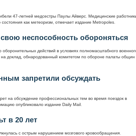
 гибели 47-летней медсестры Паулы Айверс. Медицинские работник
состояния как метеоризм, отмечает издание Metropoles.
 свою неспособность обороняться
ю оборонительных действий в условиях полномасштабного военног
ь на доклад, обнародованный комитетом по обороне палаты общин
оенным запретили обсуждать
рет на обсуждение профессиональных тем во время поездок в
ацию опубликовало издание Daily Mail.
т в 20 лет
олкнулась с острым нарушением мозгового кровообращения.