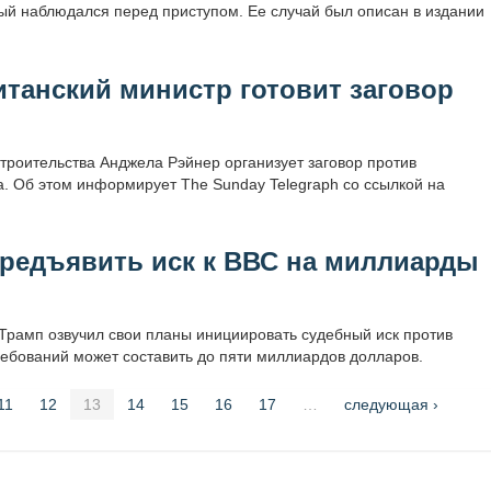
рый наблюдался перед приступом. Ее случай был описан в издании
итанский министр готовит заговор
роительства Анджела Рэйнер организует заговор против
 Об этом информирует The Sunday Telegraph со ссылкой на
предъявить иск к ВВС на миллиарды
рамп озвучил свои планы инициировать судебный иск против
ебований может составить до пяти миллиардов долларов.
11
12
13
14
15
16
17
…
следующая ›