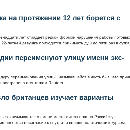
а на протяжении 12 лет борется с
венадцати лет страдает редкой формой нарушения работы потовых
22-летней девушке приходится принимать душ до пяти раз в сутки
ндии переименуют улицу имени экс-
дуру переименования улицы, называвшейся в честь бывшего прин
ространена агентством Reuters.
исло британцев изучает варианты
ьез задумывается о смене места жительства на Российскую
я является несогласие с внутри- и внешнеполитическим курсом,