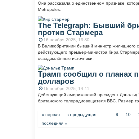
Она рассказала о единственном признаке, кото
Metropoles.
The Telegraph: Бывший бр
против Стармера
16 ноября 2025, 16:30
В Великобритании бывший министр жилищного ст
действующего премьер-министра Кира Стармера.
осведомлённые источники.
Трамп сообщил о планах 
долларов
15 ноября 2025, 14:41
Действующий американский президент Дональд Т
британского телерадиовещателя BBC. Размер тр
Страницы
« первая
‹ предыдущая
…
9
10
последняя »