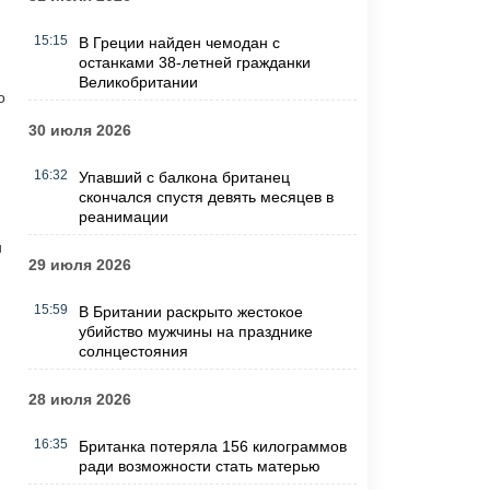
15:15
В Греции найден чемодан с
останками 38-летней гражданки
Великобритании
о
30 июля 2026
16:32
Упавший с балкона британец
скончался спустя девять месяцев в
реанимации
и
29 июля 2026
15:59
В Британии раскрыто жестокое
убийство мужчины на празднике
солнцестояния
28 июля 2026
16:35
Британка потеряла 156 килограммов
ради возможности стать матерью