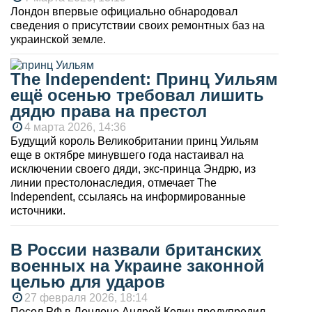
Лондон впервые официально обнародовал
сведения о присутствии своих ремонтных баз на
украинской земле.
The Independent: Принц Уильям
ещё осенью требовал лишить
дядю права на престол
4 марта 2026, 14:36
Будущий король Великобритании принц Уильям
еще в октябре минувшего года настаивал на
исключении своего дяди, экс-принца Эндрю, из
линии престолонаследия, отмечает The
Independent, ссылаясь на информированные
источники.
В России назвали британских
военных на Украине законной
целью для ударов
27 февраля 2026, 18:14
Посол РФ в Лондоне Андрей Келин предупредил,