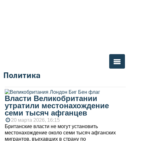
Политика
Вы здесь
Власти Великобритании
утратили местонахождение
семи тысяч афганцев
20 марта 2026, 16:15
Британские власти не могут установить
местонахождение около семи тысяч афганских
мигрантов, въехавших в страну по