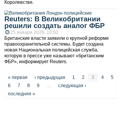
Королевстве.
Reuters: В Великобритании
решили создать аналог ФБР
25 января 2026, 10:50
Британские власти заявили о крупной реформе
правоохранительной системы. Будет создана
новая Национальная полицейская служба,
которую в прессе уже называют «британским
ФБР», информирует Reuters.
Страницы
« первая
‹ предыдущая
1
2
3
4
5
6
7
8
9
…
следующая ›
последняя »